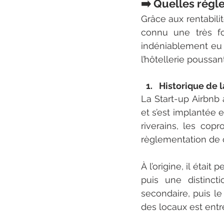
➡️ Quelles régl
Grâce aux rentabili
connu une très fo
indéniablement eu u
l’hôtellerie poussant
Historique de 
La Start-up Airbnb 
et s’est implantée 
riverains, les copr
règlementation de
À l’origine, il étai
puis une distinct
secondaire, puis le 
des locaux est entr