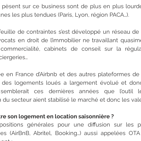
i pèsent sur ce business sont de plus en plus lour
s les plus tendues (Paris, Lyon, région PACA…).
euille de contraintes s’est développé un réseau de 
avocats en droit de l’immobilier ne travaillant quasim
commercialité, cabinets de conseil sur la régular
ciergeries…
ivée en France d’Airbnb et des autres plateformes de 
ité des logements loués a largement évolué et donc
 semblerait ces dernières années que l’outil lég
n du secteur aient stabilisé le marché et donc les val
 son logement en location saisonnière ?
positions générales pour une diffusion sur les p
nes (AirBnB, Abritel, Booking…) aussi appelées OTA 