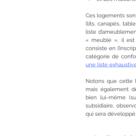
Ces logements sont 
(lits, canapés, tabl
liste d’ameubleme
« meublé », il est
consiste en l’inscri
catégorie de confo
une liste exhaustiv
Notons que cette 
mais également des
bien lui-même (su
subsidiaire, observ
qui sera développé 