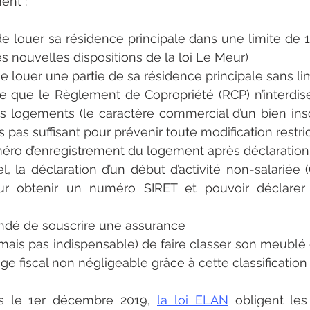
ent :
 de louer sa résidence principale dans une limite de 1
les nouvelles dispositions de la loi Le Meur)
 de louer une partie de sa résidence principale sans li
re que le Règlement de Copropriété (RCP) n’interdise
es logements (le caractère commercial d’un bien insc
 pas suffisant pour prévenir toute modification restri
éro d’enregistrement du logement après déclaration
uel, la déclaration d’un début d’activité non-salariée 
ur obtenir un numéro SIRET et pouvoir déclarer 
ndé de souscrire une assurance
 (mais pas indispensable) de faire classer son meublé 
tage fiscal non négligeable grâce à cette classificati
s le 1er décembre 2019, 
la loi ELAN
 obligent les