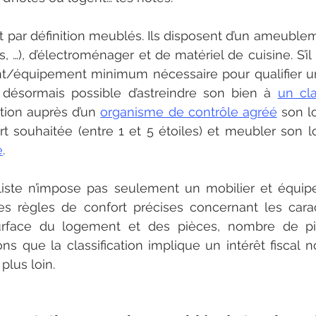
par définition meublés. Ils disposent d’un ameublem
es, …), d’électroménager et de matériel de cuisine. S’il 
nt/équipement minimum nécessaire pour qualifier u
 désormais possible d’astreindre son bien à 
un cl
ption auprès d’un 
organisme de contrôle agréé
 son l
rt souhaitée (entre 1 et 5 étoiles) et meubler son 
e
.
liste n’impose pas seulement un mobilier et équip
 règles de confort précises concernant les caract
rface du logement et des pièces, nombre de pièce
ons que la classification implique un intérêt fiscal n
plus loin.