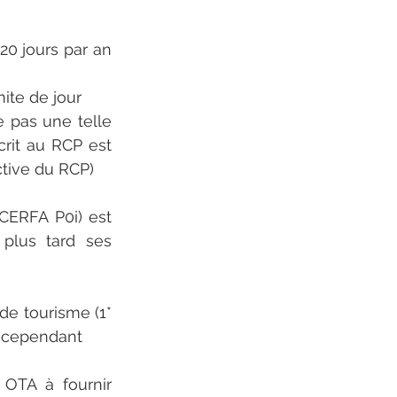
20 jours par an 
mite de jour
 pas une telle 
rit au RCP est 
ctive du RCP)
(CERFA P0i) est 
plus tard ses 
de tourisme (1* 
on cependant
 OTA à fournir 