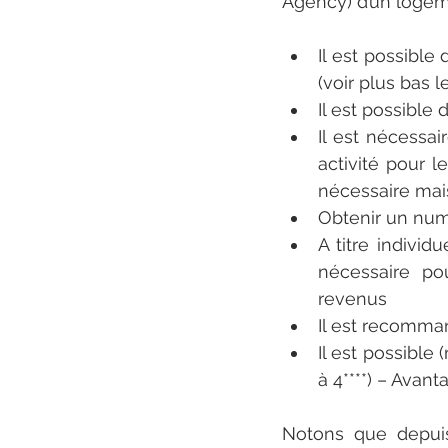
Agency) d’un logem
Il est possible
(voir plus bas 
Il est possible
Il est nécessai
activité pour l
nécessaire mais
Obtenir un num
A titre individ
nécessaire po
revenus
Il est recomma
Il est possible
à 4****) – Avan
Notons que depui