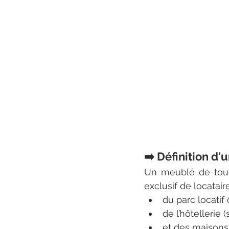
➡️ Définition d
Un meublé de touri
exclusif de locatair
du parc locatif
de l’hôtellerie
et des maisons 