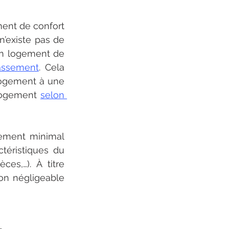
ent de confort 
n’existe pas de 
n logement de 
assement
. Cela 
ogement à une 
logement 
selon 
ement minimal 
éristiques du 
s,…). À titre 
on négligeable 