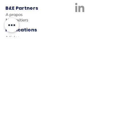
B&E Partners
A propos
Nos métiers
Publications
Articles
Données en ligne
Biens à expertiser
Expertise résidentiel
Expertise terrain à bâtir
Expertise commerce
Expertise bureaux
Expertise location saisonnière
Droits à expertiser
Expertise indemnité d'éviction
Expertise droits à bâtir
Expertise droit au bail
Paris
-
Lille
-
Bordeaux
-
Orléans
-
Nantes
-
Rennes
-