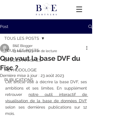
Post
TOUS LES POSTS
B&E Blogger
TOUS LES POSTS
13 mai 2019
3 min de lecture
Que vaut la base DVF du
ÉTUDES MARCHÉS
Fisc ?
MÉTHODOLOGIE
Dernière mise à jour :
23 août 2023
PUBLICATIONS
Cet article vise à décrire la base DVF, ses 
ambitions et ses limites. En supplément 
retrouver 
notre outil interactif de 
visualisation de la base de données DVF
selon ses dernières publications sur 12 
mois.