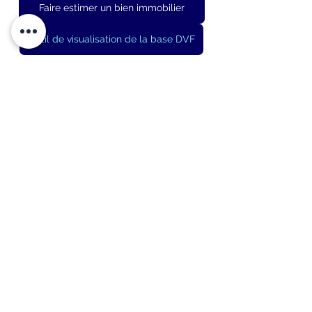
Faire estimer un bien immobilier
Outil de visualisation de la base DVF
Mots clés: DVF, inflation, déflation, mutation, 
transaction, comparable, valorisation, 
estimation, expertise.
#évaluationimmobilière
#expertimmobilier
#estimation
#estimationimmobilière
#DVF
#Donneesvaleurfoncière
#baseDVF
PUBLICATIONS
Voir tout