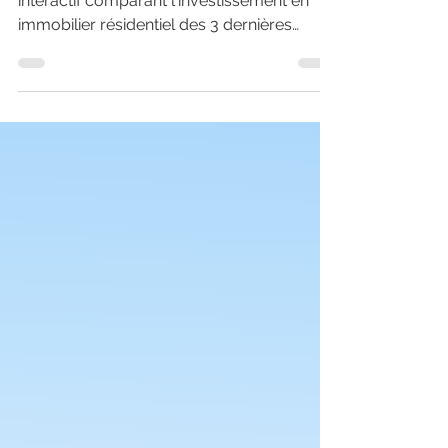
résidentiel
B&E Partners, met en ligne un outil
interactif comparant l'investissement en
immobilier résidentiel des 3 dernières
années.