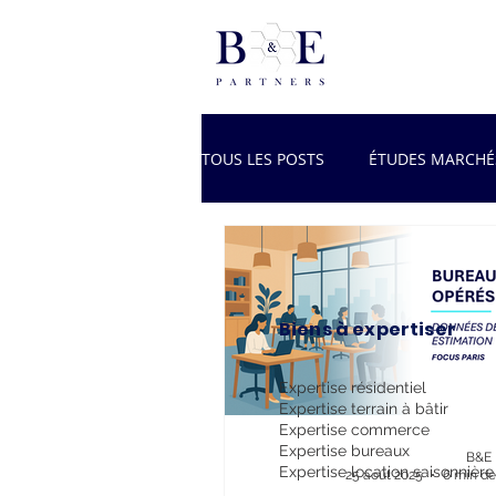
TOUS LES POSTS
ÉTUDES MARCHÉ
Biens à expertiser
Expertise résidentiel
Expertise terrain à bâtir
Expertise commerce
Expertise bureaux
B&E 
Expertise location saisonnière
25 août 2025
6 min de